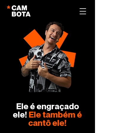
Ele é engraçado
ele!
Ele também é
cantô ele!