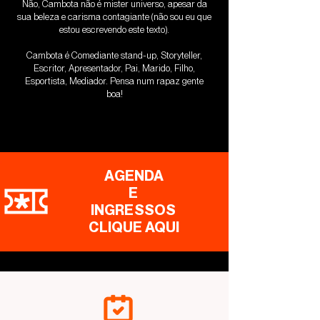
Não, Cambota não é mister universo, apesar da
sua beleza e carisma contagiante (não sou eu que
estou escrevendo este texto).
Cambota é Comediante stand-up, Storyteller,
Escritor, Apresentador, Pai, Marido, Filho,
Esportista, Mediador.
Pensa num rapaz gente
boa!
AGENDA
E
INGRESSOS
CLIQUE AQUI